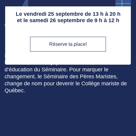
partager et devenir
meilleur. Une autre
Le vendredi 25 septembre de 13 h à 20 h
et le samedi 26 septembre de 9 h à 12 h
façon de changer le
monde.
Réserve ta place!
Les Pères maristes ont pris la décision de
transférer, à une équipe chevronnée, l’œuvre
d’éducation du Séminaire. Pour marquer le
changement, le Séminaire des Pères Maristes,
change de nom pour devenir le Collège mariste de
Québec.