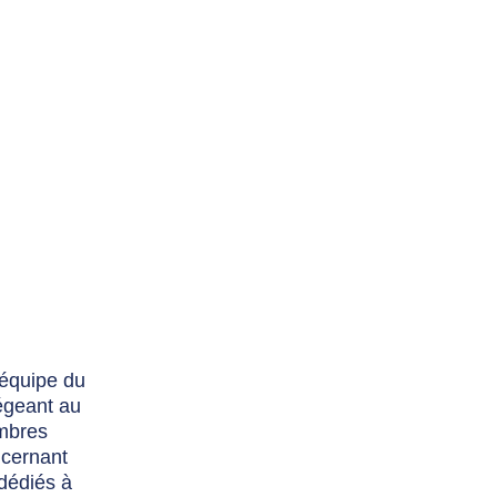
’équipe du
égeant au
embres
ncernant
 dédiés à