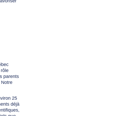
favoriser
uébec
 rôle
es parents
 Notre
nviron 25
ments déjà
ntifiques,