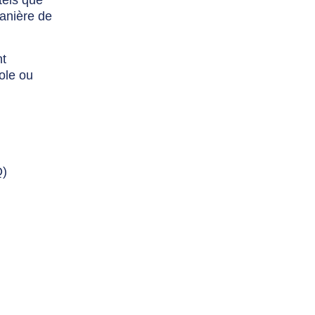
tels que
manière de
nt
ole ou
Q)