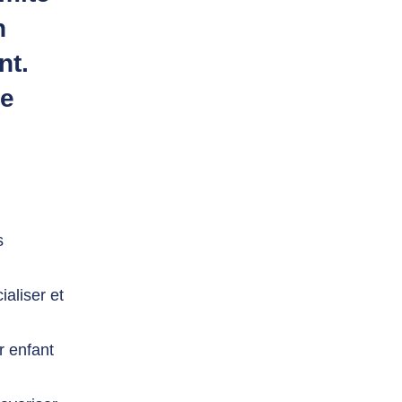
n
nt.
ie
s
ialiser et
r enfant