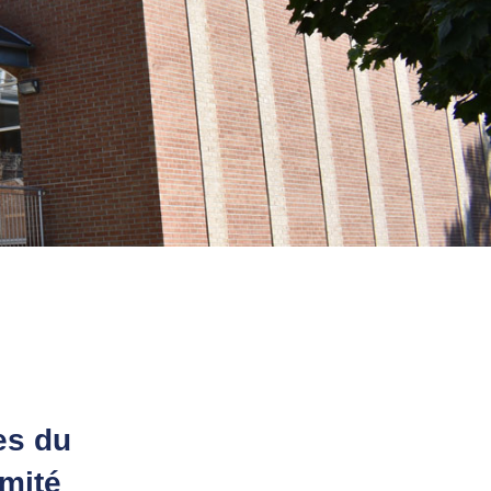
es du
mité