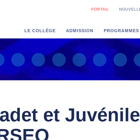
PORTAIL
NOUVELL
LE COLLÈGE
ADMISSION
PROGRAMMES
adet et Juvénile
u RSEQ